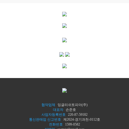
협약업체
잉글리쉬토피아(주)
대표자
손준호
사업자등록번호
220-87-59182
통신판매업 신고번호
제2024-경기과천-0112호
전화번호
1599-0582