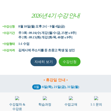
2026년 4기 수강 안내
8월 10일(월) 오후 2시 ~ 9월 4일(금)
•수강신청
주 3회 : 09.16(수) 개강 [월/수/금, 25분 x 8주]
•수강기간
주 2회 : 09.15(화) 개강 [화/목, 40분 x 8주]
1:1 수업
•수업형태
김제시에 주소지를 둔 초중고 학생 및 성인
•수강자격
자세히 보기
수강신청
• 휴강일 안내 •
8월
6일(목), 21일(금), 31일(월)
수강절차 &
학습과정
수업교재
1:1 문의
수강료